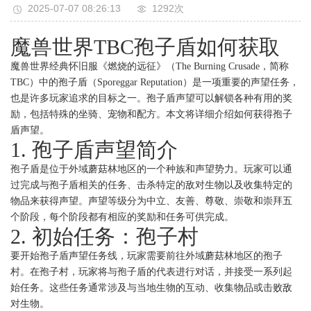
2025-07-07 08:26:13
1292次
魔兽世界TBC孢子盾如何获取
魔兽世界经典怀旧服《燃烧的远征》（The Burning Crusade，简称
TBC）中的孢子盾（Sporeggar Reputation）是一项重要的声望任务，
也是许多玩家追求的目标之一。孢子盾声望可以解锁各种有用的奖
励，包括特殊的坐骑、宠物和配方。本文将详细介绍如何获得孢子
盾声望。
1. 孢子盾声望简介
孢子盾是位于外域蘑菇林地区的一个种族和声望势力。玩家可以通
过完成与孢子盾相关的任务、击杀特定的敌对生物以及收集特定的
物品来获得声望。声望等级分为中立、友善、尊敬、崇敬和崇拜五
个阶段，每个阶段都有相应的奖励和任务可供完成。
2. 初始任务：孢子村
要开始孢子盾声望任务线，玩家需要前往外域蘑菇林地区的孢子
村。在孢子村，玩家将与孢子盾的代表进行对话，并接受一系列起
始任务。这些任务通常涉及与当地生物的互动、收集物品或击败敌
对生物。